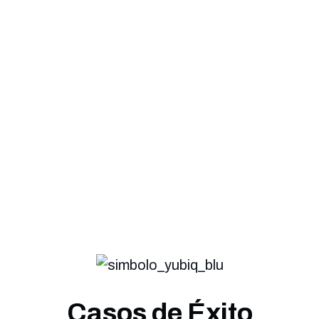
Protege cuidadosamente
PEC
,
correo
y
toda la
correspondencia
, contribuyendo al
éxito de tu negocio.
Casos de Éxito