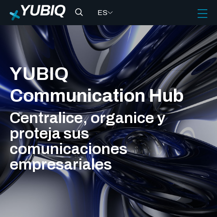
ES
YUBIQ
Communication Hub
Centralice, organice y
proteja sus
comunicaciones
empresariales