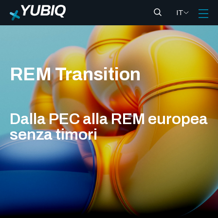
IT
REM Transition
Dalla PEC alla REM europea
senza timori