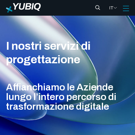
IT
I nostri servizi di
progettazione
Affianchiamo le Aziende
lungo
l’intero percorso di
trasformazione
digitale