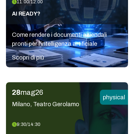
11:00/12:00
AI READY?
Come rendere i documenti aziendali
pronti per l'intelligenza artificiale
Scopri di più
28
mag
26
physical
Milano, Teatro Gerolamo
9:30/14:30