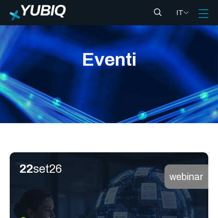
IT
Eventi
22
set
26
webinar