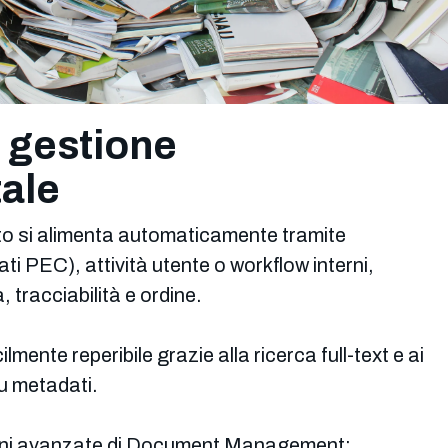
e gestione
ale
ato si alimenta automaticamente tramite
ati PEC), attività utente o workflow interni,
tracciabilità e ordine.
mente reperibile grazie alla ricerca full-text e ai
su metadati.
ioni avanzate di Document Management: