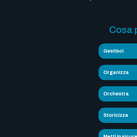
Cosa p
Gestisci
Organizza
Orchestra
Storicizza
Metti in sicur