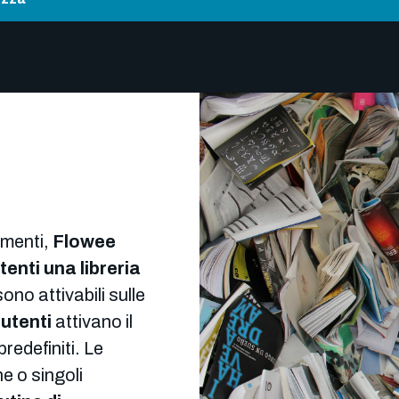
umenti,
Flowee
tenti una libreria
ono attivabili sulle
i
utenti
attivano il
redefiniti. Le
he o singoli