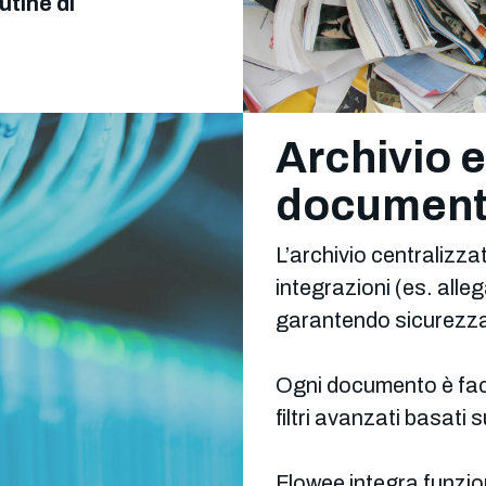
utine di
Archivio 
document
L’archivio centralizz
integrazioni (es. alleg
garantendo sicurezza, 
Ogni documento è facil
filtri avanzati basati 
Flowee integra funz